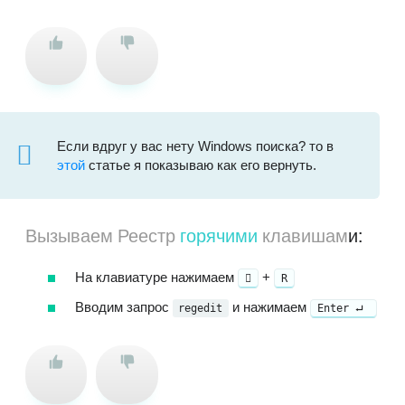
Если вдруг у вас нету Windows поиска? то в
этой
статье я показываю как его вернуть.
Вызываем Реестр
горячими
клавишам
и:
На клавиатуре нажимаем
+
R
Вводим запрос
и нажимаем
regedit
Enter ⮠ ⁣