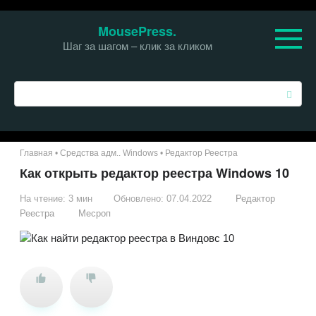
Перейти
MousePress.
к
Шаг за шагом – клик за кликом
контенту
П
о
и
с
к
Главная
•
Средства адм.. Windows
•
Редактор Реестра
:
Как открыть редактор реестра Windows 10
На чтение:
3 мин
Обновлено:
07.04.2022
Редактор
Реестра
Месроп