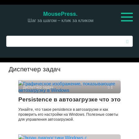
Перейти
MousePress.
к
Шаг за шагом – клик за кликом
контенту
П
о
и
с
к
Диспетчер задач
:
Диспетчер задач
1
Persistence в автозагрузке что это
Узнайте, что такое persistence в автозагрузке и как
проверить его настройки на Windows. Полезные советы
для управления автозагрузкой.