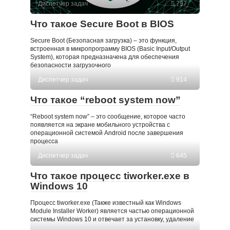
Диспетчер задач
797
Что такое Secure Boot в BIOS
Secure Boot (Безопасная загрузка) – это функция,
встроенная в микропрограмму BIOS (Basic Input/Output
System), которая предназначена для обеспечения
безопасности загрузочного
Диспетчер задач
914
Что такое “reboot system now”
“Reboot system now” – это сообщение, которое часто
появляется на экране мобильного устройства с
операционной системой Android после завершения
процесса
Диспетчер задач
645
Что такое процесс tiworker.exe в
Windows 10
Процесс tiworker.exe (Также известный как Windows
Module Installer Worker) является частью операционной
системы Windows 10 и отвечает за установку, удаление