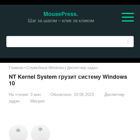
Перейти
MousePress.
к
Шаг за шагом – клик за кликом
контенту
П
о
и
с
к
Главная
•
Служебные Windows
•
Диспетчер задач
:
NT Kernel System грузит систему Windows
10
На чтение:
3 мин
Обновлено:
10.06.2023
Диспетчер
задач
Месроп