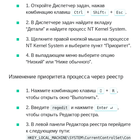
1. Откройте Диспетчер задач, нажав
комбинацию клавиш
+
+
.
Ctrl
Shift⇧
Esc
2. В Диспетчере задач найдите вкладку
“Детали” и найдите процесс NT Kernel System.
3. Щелкните правой кнопкой мыши на процессе
NT Kernel System и выберите пункт “Приоритет”.
4. В выпадающем меню выберите опцию
“Низкий” или “Ниже обычного”.
Изменение приоритета процесса через реестр
1. Нажмите комбинацию клавиш
⁣⁣⁣ +
,
R
чтобы открыть окно “Выполнить”.
2. Введите
и нажмите
,
regedit
Enter ⮠ ⁣
чтобы открыть Редактор реестра.
3. В левой панели Редактора реестра перейдите
к следующему пути:
HKEY_LOCAL_MACHINE\SYSTEM\CurrentControlSet\Con