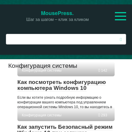
Перейти
MousePress.
к
Шаг за шагом – клик за кликом
контенту
П
о
и
с
к
Конфигурация системы
:
Конфигурация системы
142
Как посмотреть конфигурацию
компьютера Windows 10
Если вы хотите узнать подробную информацию о
конфигурации вашего компьютера под управлением
операционной системы Windows 10, то вы находитесь в
Конфигурация системы
293
Как запустить Безопасный режим