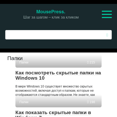
Перейти
MousePress.
к
Шаг за шагом – клик за кликом
контенту
П
о
и
с
к
Папки
:
Папки
215
Как посмотреть скрытые папки на
Windows 10
В мире Windows 10 существует множество скрытых
возможностей, включая доступ к папкам, которые не
отображаются стандартным образом. Не знаете, как
Папки
198
Как показать скрытые папки в