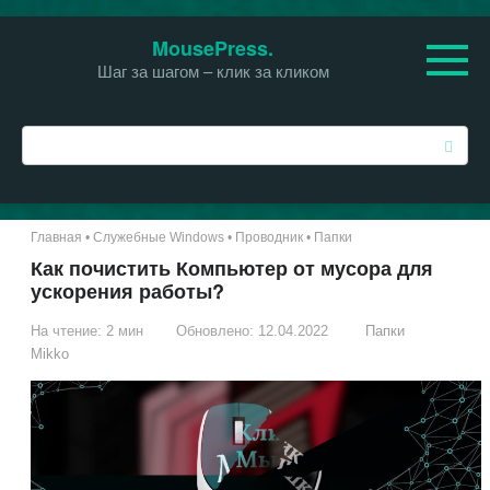
Перейти
MousePress.
к
Шаг за шагом – клик за кликом
контенту
П
о
и
с
к
Главная
•
Служебные Windows
•
Проводник
•
Папки
:
Как почистить Компьютер от мусора для
ускорения работы?
На чтение:
2 мин
Обновлено:
12.04.2022
Папки
Mikko