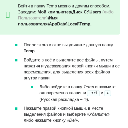
Войти в папку Temp можно и другим способом.
Заходим:
Мой компьютер/Диск C:\Users
(либо
Пользователи)
\Имя
пользователя\AppData\Local\Temp.
После этого в окне вы увидите данную папку –
Temp
.
Войдите в неё и выделите все файлы, путем
нажатия и удерживания левой кнопки мыши и ее
перемещения, для выделения всех файлов
внутри папки.
Либо войдите в папку
Temp
и нажмите
одновременно клавиши
⁣⁣⁣ и
Ctrl
A
(Русская раскладка – Ф).
Нажмите правой кнопкой мыши, в месте
выделения файлов и выберите
«
Удалить
»
,
либо нажмите кнопку
«
Del
»
.