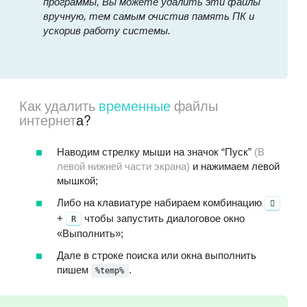
программы, Вы можете удалить эти файлы
вручную, тем самым очистив память ПК и
ускорив работу системы.
Как удалить
временные
файлы
интернет
а?
Наводим стрелку мыши на значок “Пуск”
(В
левой нижней части экрана)
и нажимаем левой
мышкой;
Либо на клавиатуре набираем комбинацию
+
чтобы запустить диалоговое окно
R
«Выполнить»;
Дале в строке поиска или окна выполнить
пишем
.
%temp%