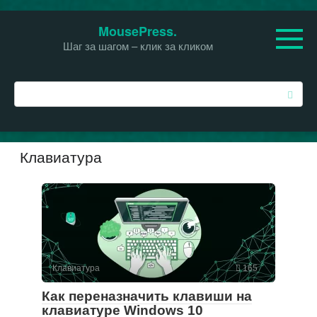
Перейти
MousePress.
к
Шаг за шагом – клик за кликом
контенту
П
о
и
с
к
Клавиатура
:
Клавиатура
165
Как переназначить клавиши на
клавиатуре Windows 10