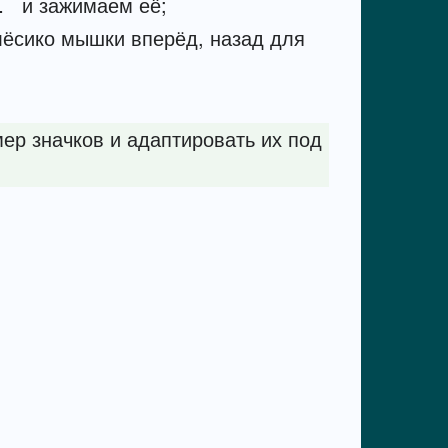
⁣⁣⁣ и зажимаем её;
l
лёсико мышки вперёд, назад для
мер значков и адаптировать их под