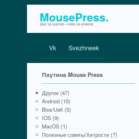
Перейти
MousePress.
к
Шаг за шагом – клик за кликом
контенту
Vk
Svezhneek
Паутина Mouse Press
Другое
(47)
Android
(15)
Bios/Uefi
(5)
IOS
(9)
MacOS
(1)
Полезные советы/Хитрости
(7)