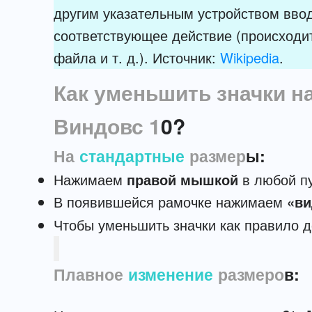
другим указательным устройством ввод
соответствующее действие (происходит
файла и т. д.). Источник:
Wikipedia
.
Как уменьшить значки н
Виндовс 1
0?
На
стандартные
размер
ы
:
Нажимаем
правой мышкой
в любой пу
В появившейся рамочке нажимаем
«ви
Чтобы уменьшить значки как правило 
Плавное
изменение
размеро
в: