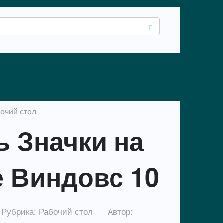
очий стол
ь Значки на
е Виндовс 10
Рубрика:
Рабочий стол
Автор: