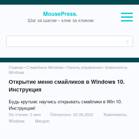
Перейти
MousePress.
к
Шаг за шагом – клик за кликом
контенту
П
о
и
с
к
Главная
•
Служебные Windows
•
Панель управления
•
Компоненты
:
Windows
Открытие меню смайликов в Windows 10.
Инструкция
Будь крутым: научись открывать смайлики в Win 10.
Инструкция!
На чтение:
2 мин
Обновлено:
02.06.2023
Компоненты
Windows
Месроп