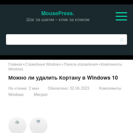
Перейти
MousePress.
к
Шаг за шагом – клик за кликом
контенту
П
о
и
с
к
Главная
•
Служебные Windows
•
Панель управления
•
Компоненты
:
Windows
Можно ли удалить Кортану в Windows 10
На чтение:
3 мин
Обновлено:
02.06.2023
Компоненты
Windows
Месроп