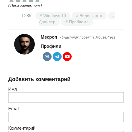
( Пока оценок нет )
285
Windows 10
Видеокарта
Драйвер
Проблема
Месроп
/ Участник проекта MousePress
Профили
Добавить комментарий
Имя
Email
Комментарий