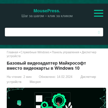
Перейти
MousePress.
к
Шаг за шагом – клик за кликом
контенту
П
о
и
с
к
Главная
•
Служебные Windows
•
Панель управления
•
Диспетчер
:
устройств
Базовый видеоадаптер Майкрософт
вместо видеокарты в Windows 10
На чтение:
2 мин
Обновлено:
14.02.2024
Диспетчер
устройств
Месроп