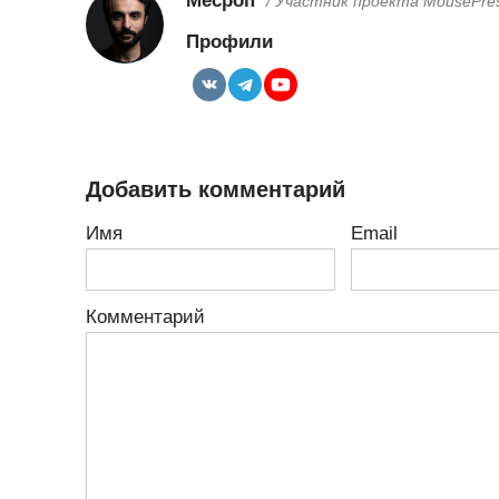
Месроп
/ Участник проекта MousePre
Профили
Добавить комментарий
Имя
Email
Комментарий