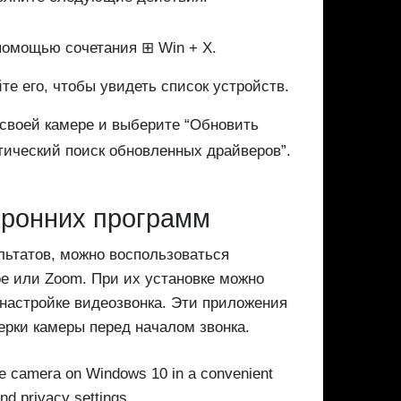
 помощью сочетания ⊞ Win + X.
те его, чтобы увидеть список устройств.
своей камере и выберите “Обновить
тический поиск обновленных драйверов”.
оронних программ
льтатов, можно воспользоваться
e или Zoom. При их установке можно
настройке видеозвонка. Эти приложения
рки камеры перед началом звонка.
he camera on Windows 10 in a convenient
nd privacy settings.