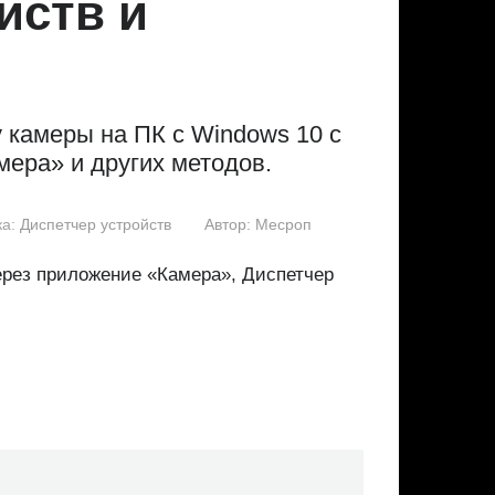
йств и
у камеры на ПК с Windows 10 с
ера» и других методов.
а:
Диспетчер устройств
Автор:
Месроп