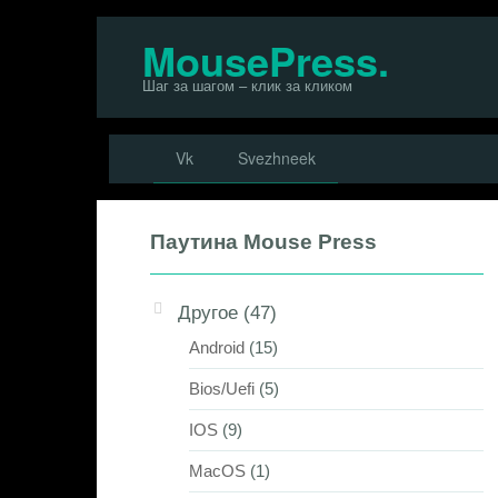
Перейти
MousePress.
к
Шаг за шагом – клик за кликом
контенту
Vk
Svezhneek
Паутина Mouse Press
Другое
(47)
Android
(15)
Bios/Uefi
(5)
IOS
(9)
MacOS
(1)