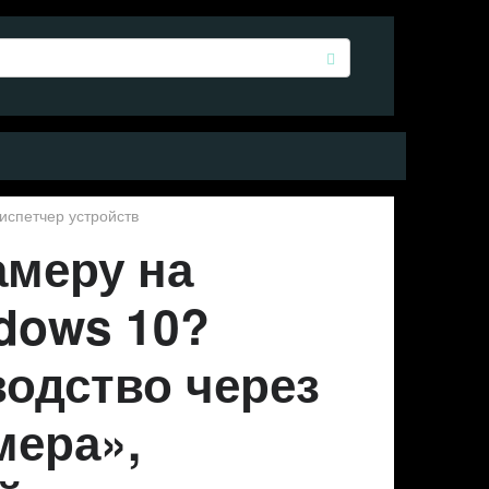
испетчер устройств
амеру на
dows 10?
одство через
мера»,