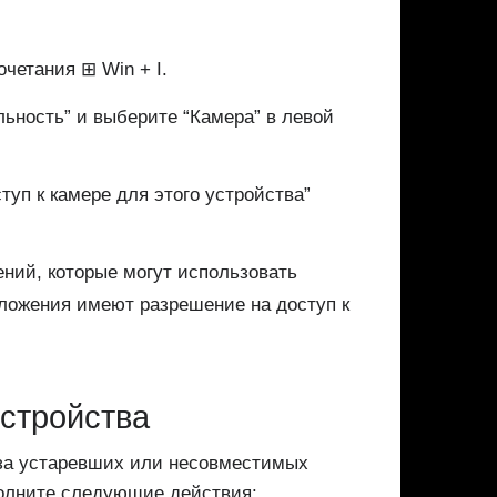
четания ⊞ Win + I.
ьность” и выберите “Камера” в левой
туп к камере для этого устройства”
ний, которые могут использовать
иложения имеют разрешение на доступ к
стройства
-за устаревших или несовместимых
олните следующие действия: