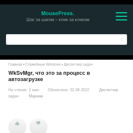
Перейти
MousePress.
к
Шаг за шагом – клик за кликом
контенту
П
о
и
с
к
Главная
•
Служебные Windows
•
Диспетчер задач
:
WkSvMgr, что это за процесс в
автозагрузке
На чтение:
2 мин
Обновлено:
02.08.2022
Диспетчер
задач
Мариам