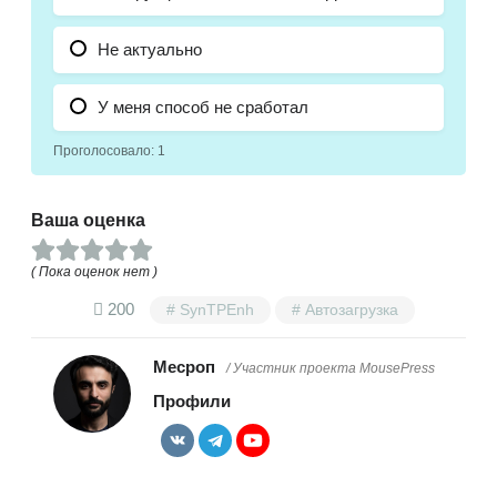
Не актуально
У меня способ не сработал
Проголосовало:
1
Ваша оценка
( Пока оценок нет )
200
SynTPEnh
Автозагрузка
Месроп
/ Участник проекта MousePress
Профили