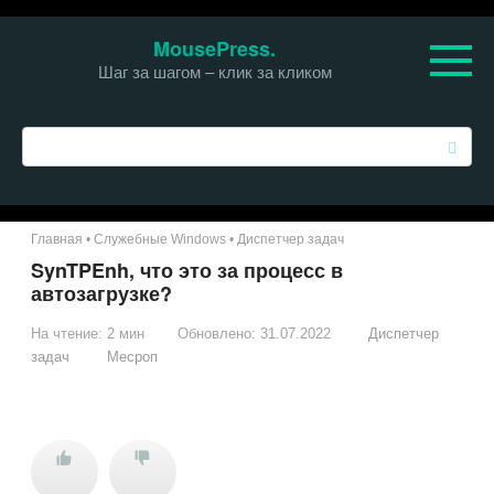
Перейти
MousePress.
к
Шаг за шагом – клик за кликом
контенту
П
о
и
с
к
Главная
•
Служебные Windows
•
Диспетчер задач
:
SynTPEnh, что это за процесс в
автозагрузке?
На чтение:
2 мин
Обновлено:
31.07.2022
Диспетчер
задач
Месроп