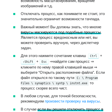
возможность масштабирования, вращение
изображений и т.д.
Отключать процесс, как понимаете не стоит, это
значительно ограничит возможности тачпада.
Важный момент! Вы должны знать, что многие
вирусы маскируются под подобные процессы
.
Является процесс вредоносным или нет, вы
можете проверить вручную, через диспетчер
задач.
Для этого нажмите сочетание клавиш
+
Ctrl
+
⇒найдите сам процесс ⇒
⇧Shift
Esc
кликните по нему правой клавишей мыши ⇒
выберите “Открыть расположение файла”. Если
файл открылся по такому пути
C: \ Program
то
Files \ synaptics \ syntp \ instnt.exe
процесс скорее всего чист.
В любом случае, для точной безопасности,
рекомендуем
произвести проверку на вирусы
.
В случае
если вы решили отключить процесс в