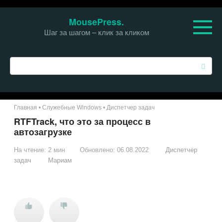
Перейти
MousePress.
к
Шаг за шагом – клик за кликом
контенту
П
о
и
с
к
Главная
•
Служебные Windows
•
Диспетчер задач
:
RTFTrack, что это за процесс в
автозагрузке
На чтение:
2 мин
Обновлено:
06.08.2022
Диспетчер
задач
Мариам