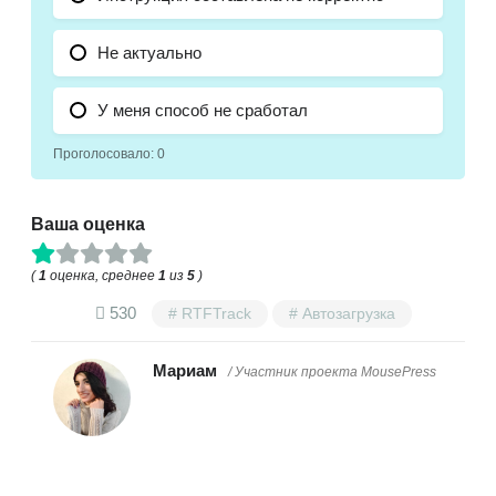
Не актуально
У меня способ не сработал
Проголосовало:
0
Ваша оценка
(
1
оценка, среднее
1
из
5
)
530
RTFTrack
Автозагрузка
Мариам
/ Участник проекта MousePress