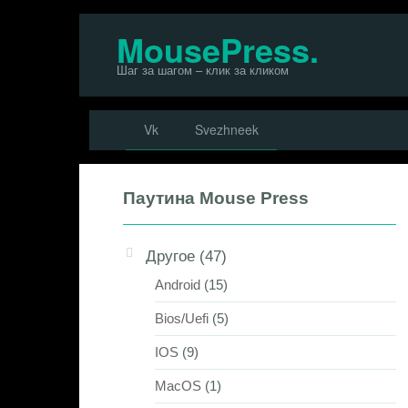
Перейти
MousePress.
к
Шаг за шагом – клик за кликом
контенту
Vk
Svezhneek
Паутина Mouse Press
Другое
(47)
Android
(15)
Bios/Uefi
(5)
IOS
(9)
MacOS
(1)