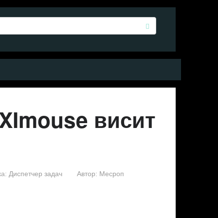
PXImouse висит
а:
Диспетчер задач
Автор:
Месроп