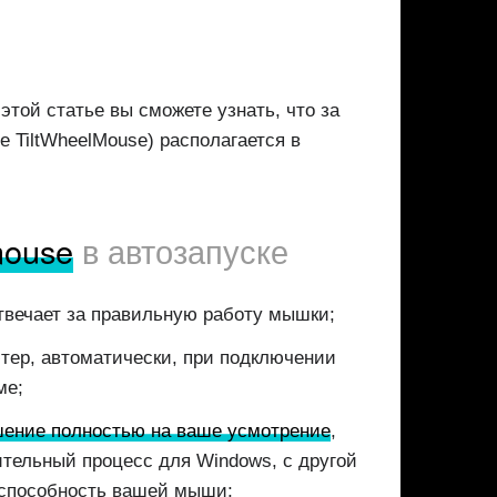
той статье вы сможете узнать, что за
е TiltWheelMouse) располагается в
mouse
в автозапуске
отвечает за правильную работу мышки;
тер, автоматически, при подключении
ме;
ение полностью на ваше усмотрение
,
чительный процесс для Windows, с другой
оспособность вашей мыши;