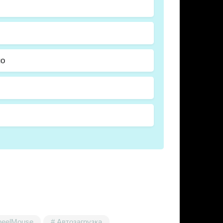
но
heelMouse
Автозагрузка