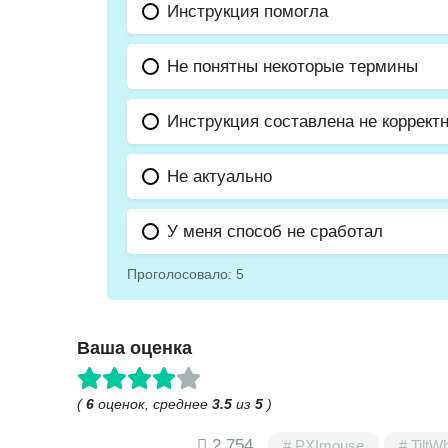
Инструкция помогла
Не понятны некоторые термины
Инструкция составлена не коррект
Не актуально
У меня способ не сработал
Проголосовало:
5
Ваша оценка
(
6
оценок, среднее
3.5
из
5
)
2 754
PXImouse
TiltW