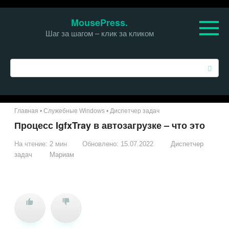
Перейти
MousePress.
к
Шаг за шагом – клик за кликом
контенту
П
о
и
с
к
Главная
•
Служебные Windows
•
Диспетчер задач
:
Процесс IgfxTray в автозагрузке – что это
На чтение:
2 мин
Обновлено:
15.07.2022
Диспетчер
задач
Мариам