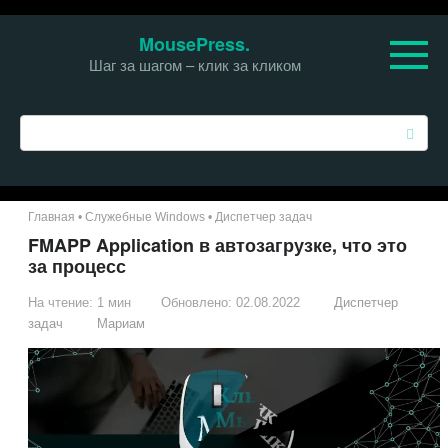
Перейти
MousePress.
к
Шаг за шагом – клик за кликом
контенту
П
о
и
с
к
Главная
•
Служебные Windows
•
Диспетчер задач
:
FMAPP Application в автозагрузке, что это
за процесс
На чтение:
1 мин
Обновлено:
02.08.2022
Диспетчер
задач
Мариам