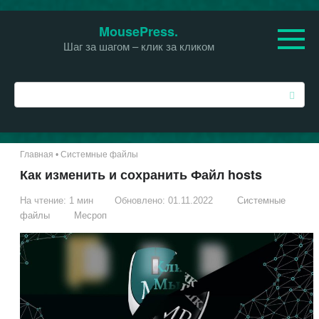
Перейти
MousePress.
к
Шаг за шагом – клик за кликом
контенту
П
о
и
с
к
Главная
•
Системные файлы
:
Как изменить и сохранить Файл hosts
На чтение:
1 мин
Обновлено:
01.11.2022
Системные
файлы
Месроп