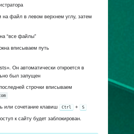
истратора
 на файл в левом верхнем углу, затем
 на “все файлы”
 окна вписываем путь
ts». Он автоматически откроется в
льно был запущен
 последней строчки вписываем
com
ь или сочетание клавиш
+
Ctrl
S
ступ к сайту будет заблокирован.