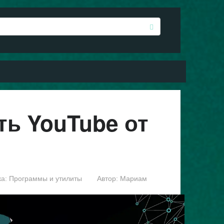
ть YouTube от
а:
Программы и утилиты
Автор:
Мариам