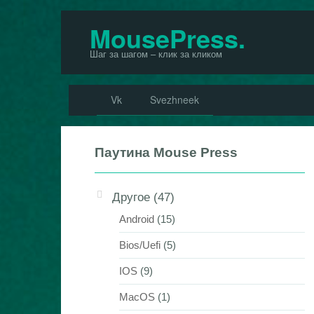
Перейти
MousePress.
к
Шаг за шагом – клик за кликом
контенту
Vk
Svezhneek
Паутина Mouse Press
Другое
(47)
Android
(15)
Bios/Uefi
(5)
IOS
(9)
MacOS
(1)