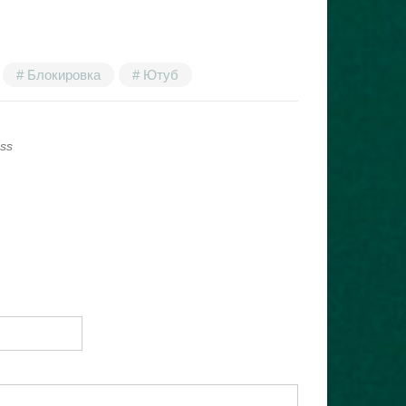
Блокировка
Ютуб
ss