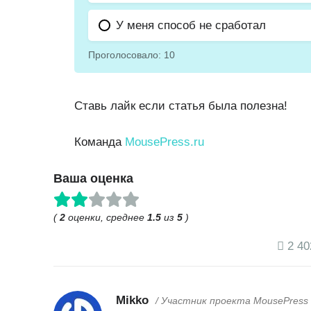
У меня способ не сработал
Проголосовало:
10
Ставь лайк если статья была полезна!
Команда
MousePress.ru
Ваша оценка
(
2
оценки, среднее
1.5
из
5
)
2 40
Mikko
/ Участник проекта MousePress