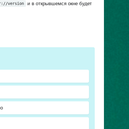
и в открывшемся окне будет
r://version
но