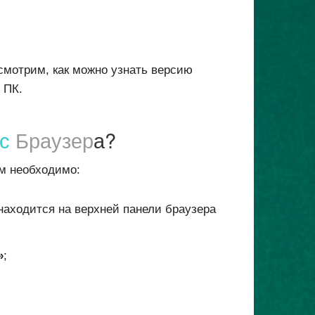
ссмотрим, как можно узнать версию
 ПК.
с
Браузер
а?
ам необходимо:
 находится на верхней панели браузера
»
;