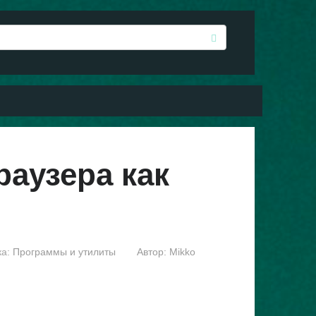
раузера как
а:
Программы и утилиты
Автор:
Mikko