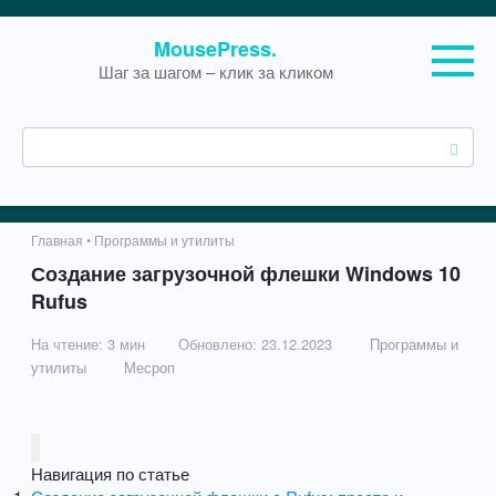
Перейти
MousePress.
к
Шаг за шагом – клик за кликом
контенту
П
о
и
с
к
Главная
•
Программы и утилиты
:
Создание загрузочной флешки Windows 10
Rufus
На чтение:
3 мин
Обновлено:
23.12.2023
Программы и
утилиты
Месроп
Навигация по статье