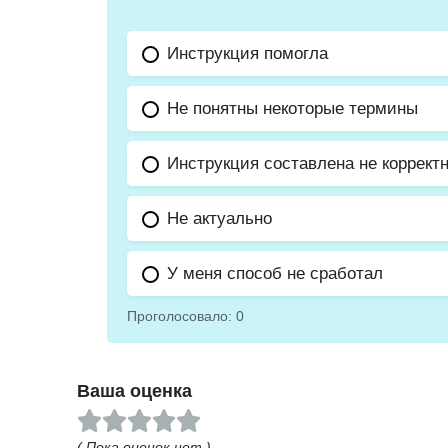
Инструкция помогла
Не понятны некоторые термины
Инструкция составлена не коррект
Не актуально
У меня способ не сработал
Проголосовало:
0
Ваша оценка
( Пока оценок нет )