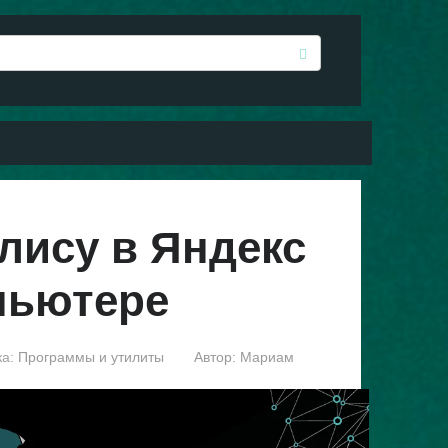
лису в Яндекс
пьютере
а:
Программы и утилиты
Автор:
Мариам