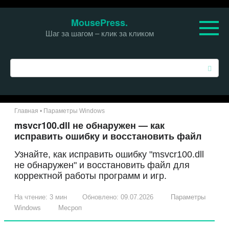
Перейти
MousePress.
к
Шаг за шагом – клик за кликом
контенту
П
о
и
с
к
Главная
•
Параметры Windows
:
msvcr100.dll не обнаружен — как
исправить ошибку и восстановить файл
Узнайте, как исправить ошибку "msvcr100.dll
не обнаружен" и восстановить файл для
корректной работы программ и игр.
На чтение:
3 мин
Обновлено:
09.07.2026
Параметры
Windows
Месроп