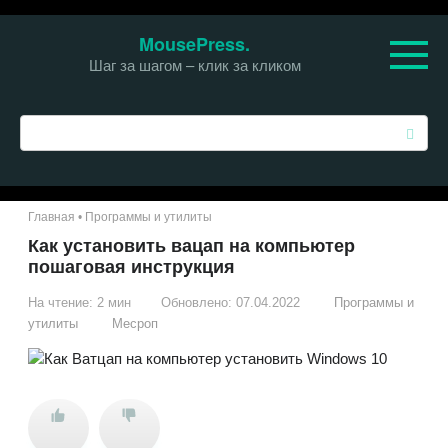
Перейти
MousePress.
к
Шаг за шагом – клик за кликом
контенту
П
о
и
с
к
Главная
•
Программы и утилиты
:
Как установить вацап на компьютер
пошаговая инструкция
На чтение:
2 мин
Обновлено:
07.04.2022
Программы и
утилиты
Месроп