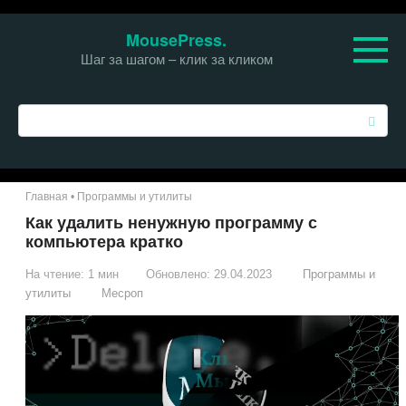
Перейти
MousePress.
к
Шаг за шагом – клик за кликом
контенту
П
о
и
с
к
Главная
•
Программы и утилиты
:
Как удалить ненужную программу с
компьютера кратко
На чтение:
1 мин
Обновлено:
29.04.2023
Программы и
утилиты
Месроп