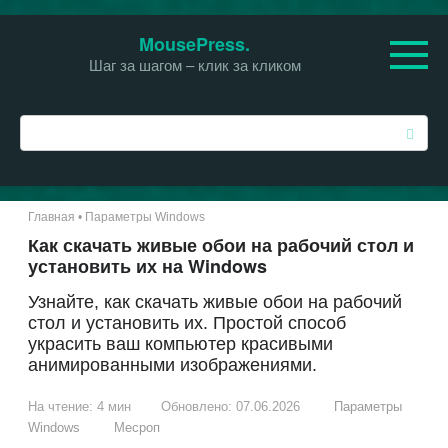
Перейти
MousePress.
к
Шаг за шагом – клик за кликом
контенту
П
о
и
с
к
Главная
•
Параметры Windows
:
Как скачать живые обои на рабочий стол и
установить их на Windows
Узнайте, как скачать живые обои на рабочий
стол и установить их. Простой способ
украсить ваш компьютер красивыми
анимированными изображениями.
На чтение:
4 мин
Обновлено:
07.06.2026
Параметры
Windows
Месроп