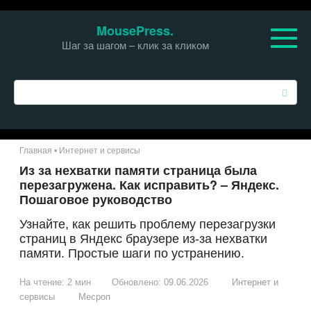
Перейти
MousePress.
к
Шаг за шагом – клик за кликом
контенту
П
о
и
с
к
Главная
•
Интернет и сервисы
:
Из за нехватки памяти страница была
перезагружена. Как исправить? – Яндекс.
Пошаговое руководство
Узнайте, как решить проблему перезагрузки
страниц в Яндекс браузере из-за нехватки
памяти. Простые шаги по устранению.
На чтение:
2 мин
Обновлено:
09.06.2026
Интернет и
сервисы
Месроп