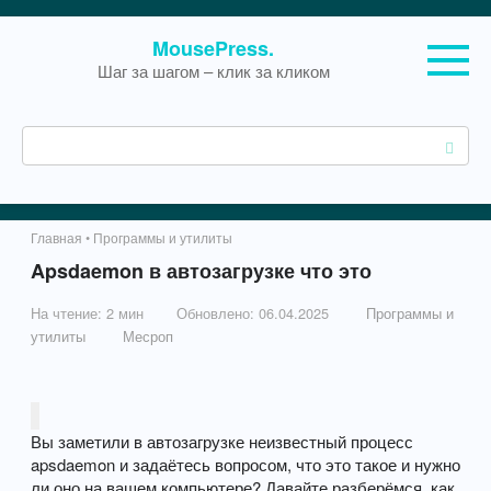
Перейти
MousePress.
к
Шаг за шагом – клик за кликом
контенту
П
о
и
с
к
Главная
•
Программы и утилиты
:
Apsdaemon в автозагрузке что это
На чтение:
2 мин
Обновлено:
06.04.2025
Программы и
утилиты
Месроп
Вы заметили в автозагрузке неизвестный процесс
apsdaemon и задаётесь вопросом, что это такое и нужно
ли оно на вашем компьютере? Давайте разберёмся, как