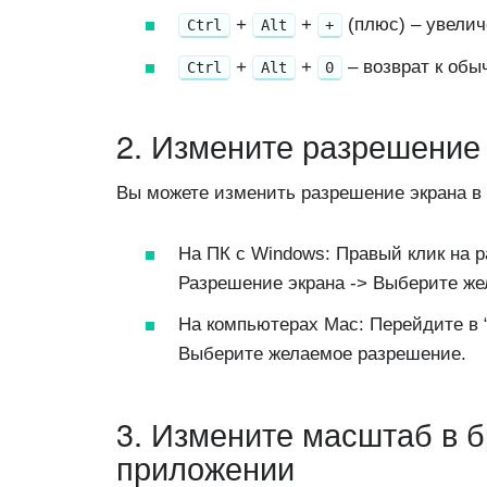
+
+
(плюс) – увелич
Ctrl
Alt
+
+
+
– возврат к обы
Ctrl
Alt
0
2. Измените разрешение
Вы можете изменить разрешение экрана в
На ПК с Windows: Правый клик на р
Разрешение экрана -> Выберите ж
На компьютерах Mac: Перейдите в 
Выберите желаемое разрешение.
3. Измените масштаб в б
приложении