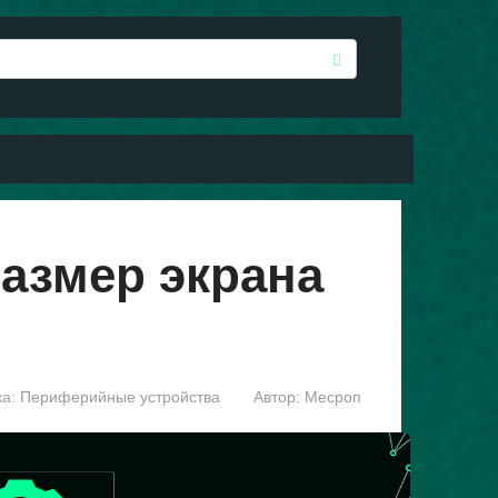
азмер экрана
а:
Периферийные устройства
Автор:
Месроп