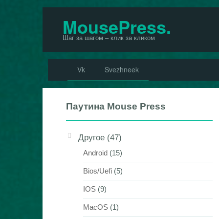
Перейти
MousePress.
к
Шаг за шагом – клик за кликом
контенту
Vk
Svezhneek
Паутина Mouse Press
Другое
(47)
Android
(15)
Bios/Uefi
(5)
IOS
(9)
MacOS
(1)