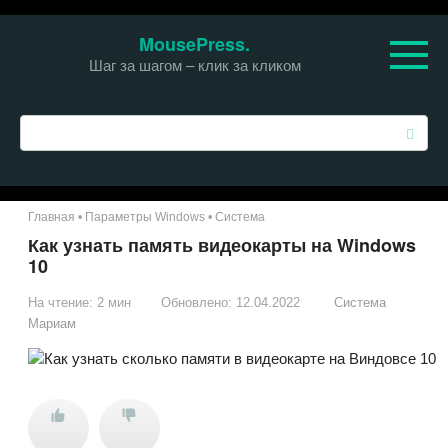
Перейти
MousePress.
к
Шаг за шагом – клик за кликом
контенту
П
о
и
с
к
Главная
•
Параметры Windows
•
Система
:
Как узнать память видеокарты на Windows
10
На чтение:
2 мин
Обновлено:
12.04.2022
Система
Мариам