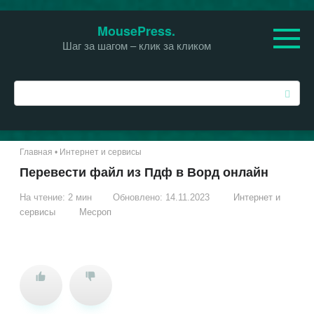
Перейти
MousePress.
к
Шаг за шагом – клик за кликом
контенту
П
о
и
с
к
Главная
•
Интернет и сервисы
:
Перевести файл из Пдф в Ворд онлайн
На чтение:
2 мин
Обновлено:
14.11.2023
Интернет и
сервисы
Месроп