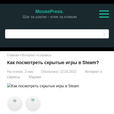
Перейти
MousePress.
к
Шаг за шагом – клик за кликом
контенту
П
о
и
с
к
Главная
•
Интернет и сервисы
:
Как посмотреть скрытые игры в Steam?
На чтение:
2 мин
Обновлено:
12.04.2022
Интернет и
сервисы
Мариам