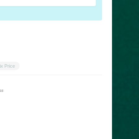
ix Price
ss