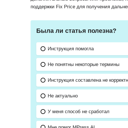
поддержки Fix Price для получения даль
Была ли статья полезна?
Инструкция помогла
Не понятны некоторые термины
Инструкция составлена не коррект
Не актуально
У меня способ не сработал
Мне помог MPress AI