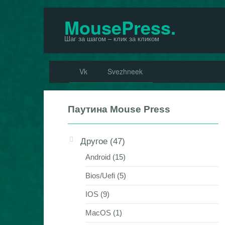
Перейти
MousePress.
к
Шаг за шагом – клик за кликом
контенту
Vk
Svezhneek
Паутина Mouse Press
Другое
(47)
Android
(15)
Bios/Uefi
(5)
IOS
(9)
MacOS
(1)