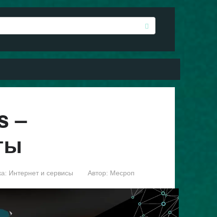
s –
ты
а:
Интернет и сервисы
Автор:
Месроп