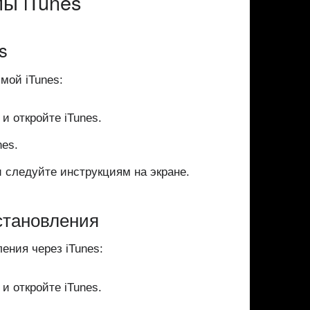
ы iTunes
s
мой iTunes:
и откройте iTunes.
nes.
и следуйте инструкциям на экране.
становления
ения через iTunes:
и откройте iTunes.