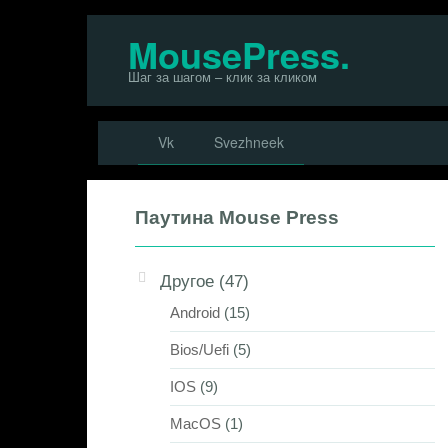
Перейти
MousePress.
к
Шаг за шагом – клик за кликом
контенту
Vk
Svezhneek
Паутина Mouse Press
Другое
(47)
Android
(15)
Bios/Uefi
(5)
IOS
(9)
MacOS
(1)