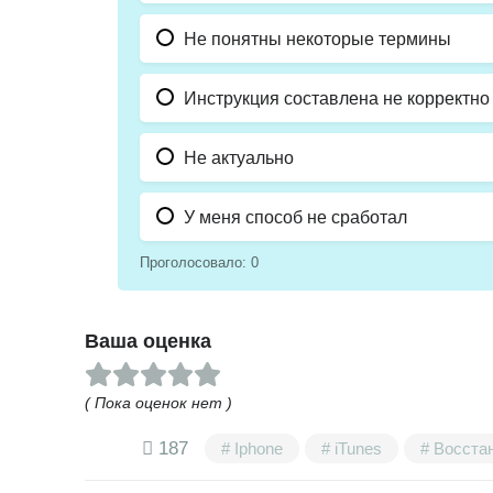
Не понятны некоторые термины
Инструкция составлена не корректно
Не актуально
У меня способ не сработал
Проголосовало:
0
Ваша оценка
( Пока оценок нет )
187
Iphone
iTunes
Восста