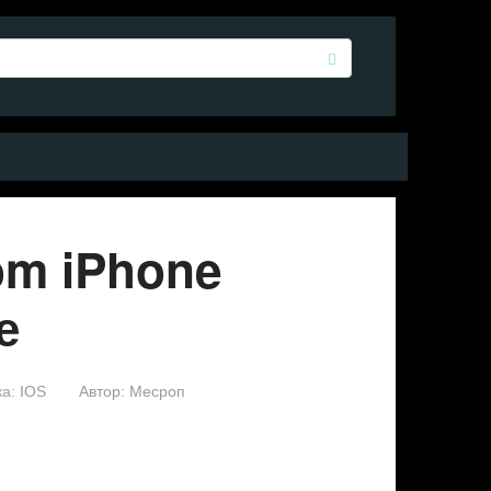
om iPhone
е
а:
IOS
Автор:
Месроп