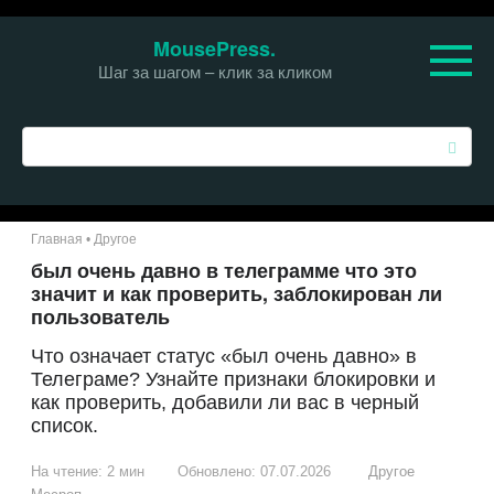
Перейти
MousePress.
к
Шаг за шагом – клик за кликом
контенту
П
о
и
с
к
Главная
•
Другое
:
был очень давно в телеграмме что это
значит и как проверить, заблокирован ли
пользователь
Что означает статус «был очень давно» в
Телеграме? Узнайте признаки блокировки и
как проверить, добавили ли вас в черный
список.
На чтение:
2 мин
Обновлено:
07.07.2026
Другое